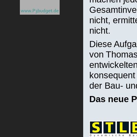
Gesamtinves
nicht, ermi
nicht.
Diese Aufga
von Thomas 
entwickelte
konsequent 
der Bau- un
Das neue P