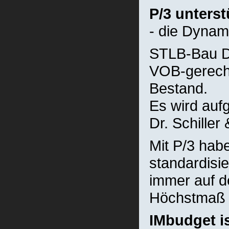
P/3 unters
- die Dynam
STLB-Bau D
VOB-gerecht
Bestand.
Es wird auf
Dr. Schille
Mit P/3 habe
standardisi
immer auf d
Höchstmaß a
IMbudget is