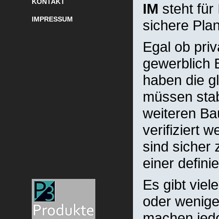
KONTAKT
IM
steht für
IMPRESSUM
sichere Pla
Egal ob priv
gewerblich B
haben die g
müssen stabi
weiteren Ba
verifiziert
sind sicher
einer defin
Es gibt vie
oder wenige
machen jedo